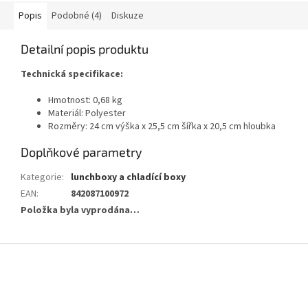
Popis
Podobné (4)
Diskuze
Detailní popis produktu
Technická specifikace:
Hmotnost: 0,68 kg
Materiál: Polyester
Rozměry: 24 cm výška x 25,5 cm šířka x 20,5 cm hloubka
Doplňkové parametry
Kategorie
:
lunchboxy a chladící boxy
EAN
:
842087100972
Položka byla vyprodána…
Z
á
p
a