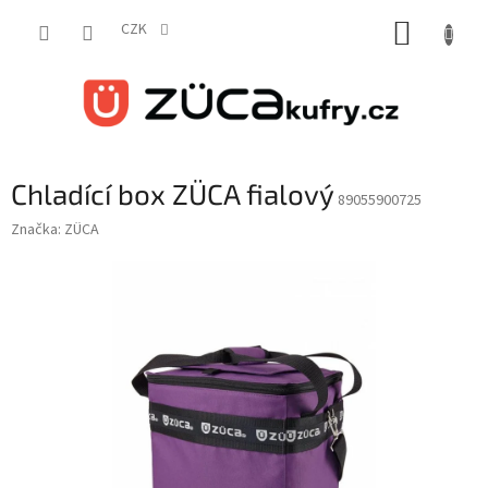
Přejít
NÁKUP
na
CZK
obsah
KOŠÍK
Chladící box ZÜCA fialový
89055900725
Značka:
ZÜCA