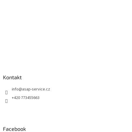
t
í
Kontakt
info
@
asap-service.cz
+420 773455663
Facebook