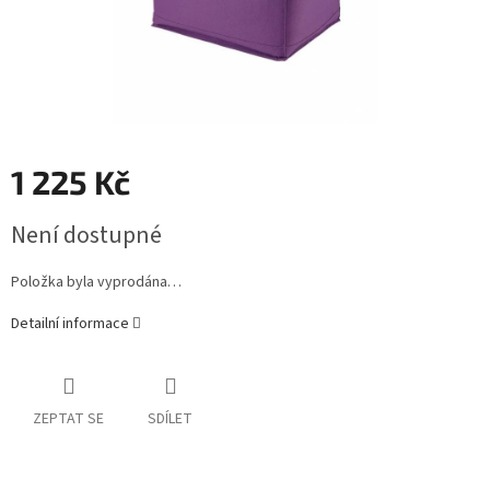
1 225 Kč
Měrná
Není dostupné
cena:
Položka byla vyprodána…
Detailní informace
ZEPTAT SE
SDÍLET