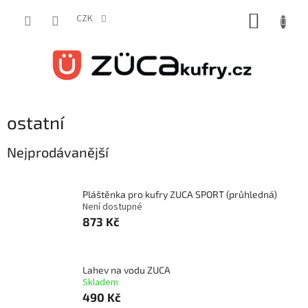
Přejít
NÁKUP
na
CZK
obsah
KOŠÍK
ostatní
Nejprodávanější
Pláštěnka pro kufry ZUCA SPORT (průhledná)
Není dostupné
873 Kč
Lahev na vodu ZUCA
Skladem
490 Kč