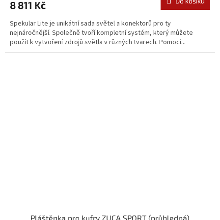
Do košíku
8 811 Kč
Spekular Lite je unikátní sada světel a konektorů pro ty
nejnáročnější. Společně tvoří kompletní systém, který můžete
použít k vytvoření zdrojů světla v různých tvarech. Pomocí...
Pláštěnka pro kufry ZUCA SPORT (průhledná)