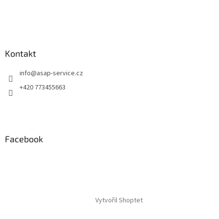
p
i
s
u
Kontakt
info
@
asap-service.cz
+420 773455663
Facebook
Vytvořil Shoptet