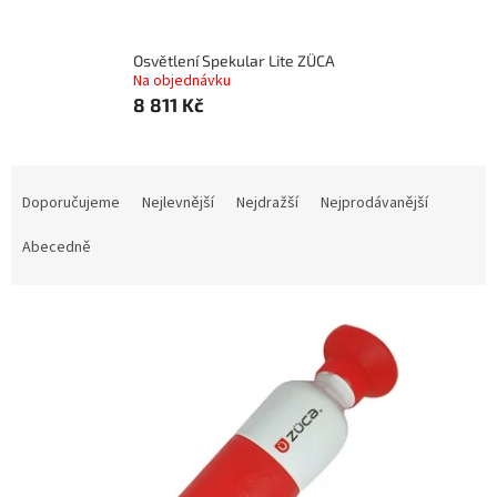
Osvětlení Spekular Lite ZÜCA
Na objednávku
8 811 Kč
Ř
a
Doporučujeme
Nejlevnější
Nejdražší
Nejprodávanější
z
e
Abecedně
n
í
V
p
ý
r
p
o
i
d
s
u
p
k
r
t
o
ů