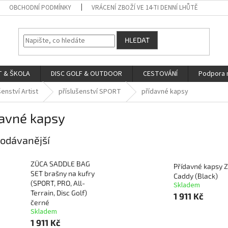
OBCHODNÍ PODMÍNKY
VRÁCENÍ ZBOŽÍ VE 14-TI DENNÍ LHŮTĚ
HLEDAT
 & ŠKOLA
DISC GOLF & OUTDOOR
CESTOVÁNÍ
Podpora 
šenství Artist
příslušenství SPORT
přídavné kapsy
davné kapsy
odávanější
ZÜCA SADDLE BAG
Přídavné kapsy 
SET brašny na kufry
Caddy (Black)
(SPORT, PRO, All-
Skladem
Terrain, Disc Golf)
1 911 Kč
černé
Skladem
1 911 Kč