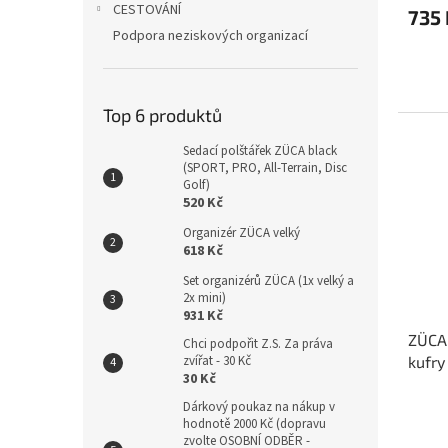
CESTOVÁNÍ
735 
Podpora neziskových organizací
Top 6 produktů
Sedací polštářek ZÜCA black
(SPORT, PRO, All-Terrain, Disc
Golf)
520 Kč
Organizér ZÜCA velký
618 Kč
Set organizérů ZÜCA (1x velký a
2x mini)
931 Kč
ZÜCA
Chci podpořit Z.S. Za práva
kufry
zvířat - 30 Kč
30 Kč
Golf)
Dárkový poukaz na nákup v
hodnotě 2000 Kč (dopravu
zvolte OSOBNÍ ODBĚR -