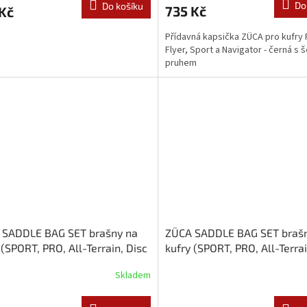
Do
Do košíku
735 Kč
Kč
Přídavná kapsička ZÜCA pro kufry 
Flyer, Sport a Navigator - černá s
pruhem
 SADDLE BAG SET brašny na
ZÜCA SADDLE BAG SET braš
 (SPORT, PRO, All-Terrain, Disc
kufry (SPORT, PRO, All-Terrai
 černé
Golf) modré
Skladem