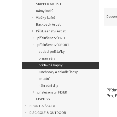
n
SKIPPER ARTIST
e
Ř
Rámy kufrů
l
a
Dopor
Vložky kufrů
z
Backpack Artist
e
Příslušenství Artist
V
n
příslušenství PRO
ý
í
p
p
příslušenství SPORT
i
r
sedací polštářky
s
o
organizéry
p
d
přídavné kapsy
r
u
lunchboxy a chladící boxy
o
k
d
ostatní
t
u
ů
náhradní díly
Přída
k
příslušenství FLYER
Pro, 
t
BUSINESS
ů
SPORT & ŠKOLA
DISC GOLF & OUTDOOR