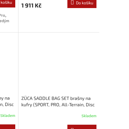
 košíku
Do košíku
1 911 Kč
Pro,
 šedým
ny na
ZÜCA SADDLE BAG SET brašny na
n, Disc
kufry (SPORT, PRO, All-Terrain, Disc
Golf) nachové
Skladem
Skladem