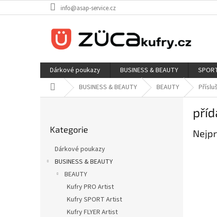
Přejít
info@asap-service.cz
na
obsah
Dárkové poukazy
BUSINESS & BEAUTY
SPORT
Domů
BUSINESS & BEAUTY
BEAUTY
Příslu
P
pří
o
Přeskočit
s
Kategorie
kategorie
Nejpr
t
r
Dárkové poukazy
a
BUSINESS & BEAUTY
n
BEAUTY
n
í
Kufry PRO Artist
p
Kufry SPORT Artist
a
Kufry FLYER Artist