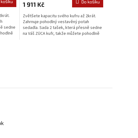
 košíku
Do košíku
1 911 Kč
2krát.
Zvětšete kapacitu svého kufru až 2krát.
ah
Zahrnuje pohodlný vestavěný potah
ně sedne
sedadla. Sada 2 tašek, která přesně sedne
ohodlně
na Váš ZÜCA kufr, takže můžete pohodlně
nosit ještě více...
ok