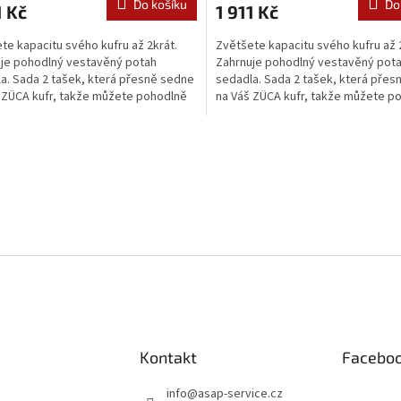
Do košíku
Do
1 Kč
1 911 Kč
te kapacitu svého kufru až 2krát.
Zvětšete kapacitu svého kufru až 
je pohodlný vestavěný potah
Zahrnuje pohodlný vestavěný pot
a. Sada 2 tašek, která přesně sedne
sedadla. Sada 2 tašek, která přes
 ZÜCA kufr, takže můžete pohodlně
na Váš ZÜCA kufr, takže můžete p
eště více...
nosit ještě více...
O
v
l
á
d
a
c
í
p
r
v
k
y
Kontakt
Facebo
v
ý
p
info
@
asap-service.cz