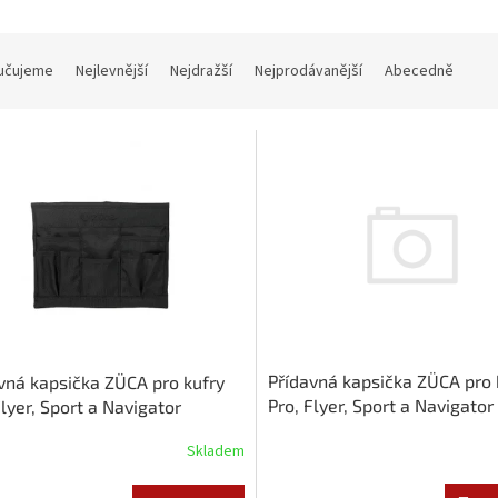
učujeme
Nejlevnější
Nejdražší
Nejprodávanější
Abecedně
Přídavná kapsička ZÜCA pro 
vná kapsička ZÜCA pro kufry
Pro, Flyer, Sport a Navigator
Flyer, Sport a Navigator
s šedým pruhem
Skladem