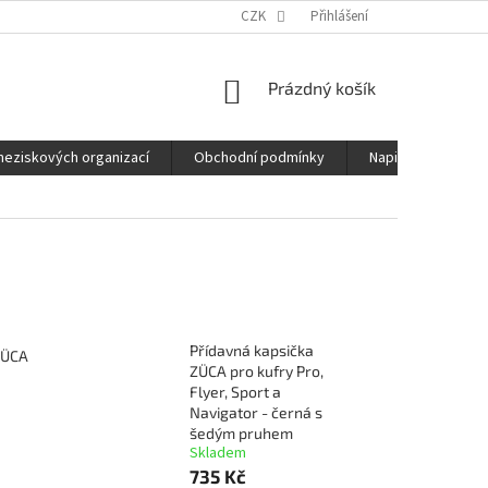
CZK
Přihlášení
NÁKUPNÍ
Prázdný košík
KOŠÍK
neziskových organizací
Obchodní podmínky
Napište nám
Přídavná kapsička
ZÜCA
ZÜCA pro kufry Pro,
Flyer, Sport a
Navigator - černá s
šedým pruhem
Skladem
735 Kč