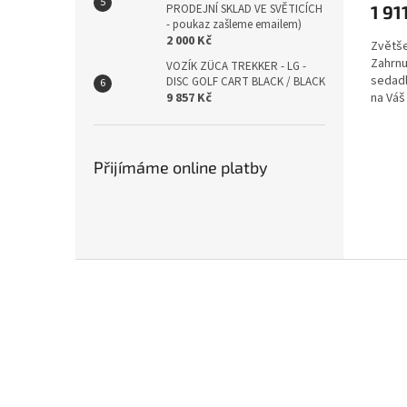
1 91
PRODEJNÍ SKLAD VE SVĚTICÍCH
- poukaz zašleme emailem)
2 000 Kč
Zvětše
Zahrnu
VOZÍK ZÜCA TREKKER - LG -
sedadl
DISC GOLF CART BLACK / BLACK
na Váš
9 857 Kč
nosit j
Přijímáme online platby
Z
á
p
a
t
í