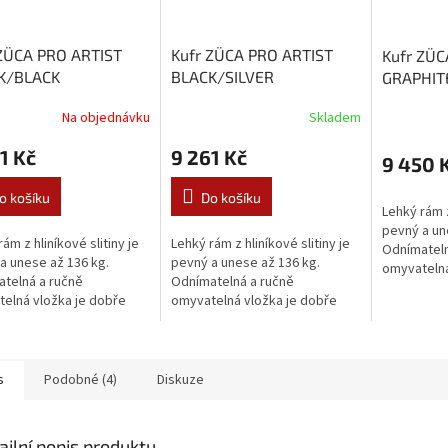
 ZÜCA PRO ARTIST
Kufr ZÜCA PRO ARTIST
Kufr ZÜC
K/BLACK
BLACK/SILVER
GRAPHIT
Na objednávku
Skladem
1 Kč
9 261 Kč
9 450 
o košíku
Do košíku
Lehký rám z
pevný a un
ám z hliníkové slitiny je
Lehký rám z hliníkové slitiny je
Odnímateln
a unese až 136 kg.
pevný a unese až 136 kg.
omyvatelná
telná a ručně
Odnímatelná a ručně
odolná pro
elná vložka je dobře
omyvatelná vložka je dobře
polyuretan
 proti vodě. Měkká
odolná proti vodě. Měkká
účinně tlumí
etanová kolečka velmi
polyuretanová kolečka velmi
tlumí rázy...
účinně tlumí rázy...
s
Podobné (4)
Diskuze
ailní popis produktu