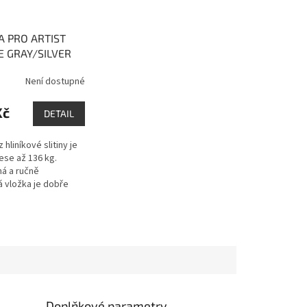
A PRO ARTIST
E GRAY/SILVER
Není dostupné
Kč
DETAIL
 hliníkové slitiny je
ese až 136 kg.
á a ručně
 vložka je dobře
ti vodě. Měkká
ová kolečka velmi
 rázy...
Doplňkové parametry