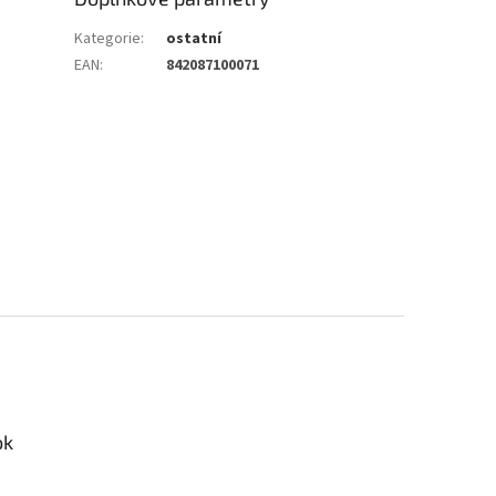
Kategorie
:
ostatní
EAN
:
842087100071
ok