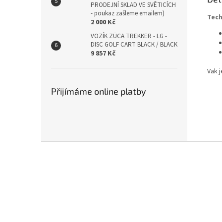
PRODEJNÍ SKLAD VE SVĚTICÍCH
- poukaz zašleme emailem)
Tech
2 000 Kč
VOZÍK ZÜCA TREKKER - LG -
DISC GOLF CART BLACK / BLACK
9 857 Kč
Vak 
Přijímáme online platby
Z
á
p
a
t
í