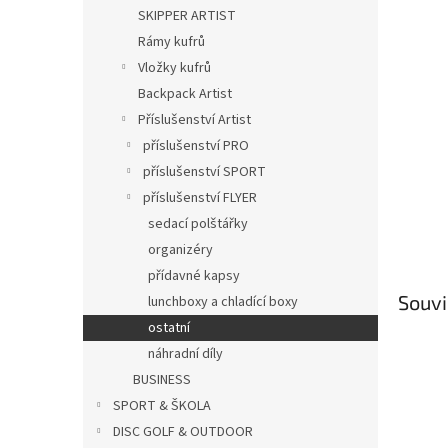
n
SKIPPER ARTIST
e
Rámy kufrů
l
Vložky kufrů
Backpack Artist
Příslušenství Artist
příslušenství PRO
příslušenství SPORT
příslušenství FLYER
sedací polštářky
organizéry
přídavné kapsy
Souvi
lunchboxy a chladící boxy
ostatní
náhradní díly
BUSINESS
SPORT & ŠKOLA
DISC GOLF & OUTDOOR