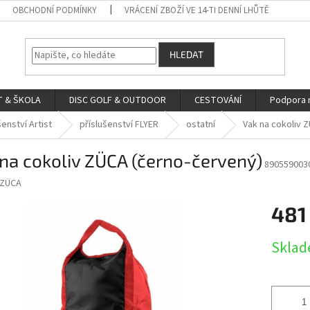
OBCHODNÍ PODMÍNKY
VRÁCENÍ ZBOŽÍ VE 14-TI DENNÍ LHŮTĚ
HLEDAT
 & ŠKOLA
DISC GOLF & OUTDOOR
CESTOVÁNÍ
Podpora 
šenství Artist
příslušenství FLYER
ostatní
Vak na cokoliv 
na cokoliv ZÜCA (černo-červený)
890559003
ZÜCA
481
Měrná
Skla
cena: