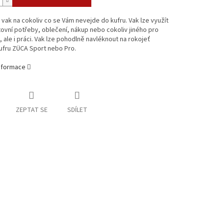
 vak na cokoliv co se Vám nevejde do kufru. Vak lze využít
ovní potřeby, oblečení, nákup nebo cokoliv jiného pro
, ale i práci. Vak lze pohodlně navléknout na rokojeť
ufru ZÜCA Sport nebo Pro.
informace
ZEPTAT SE
SDÍLET