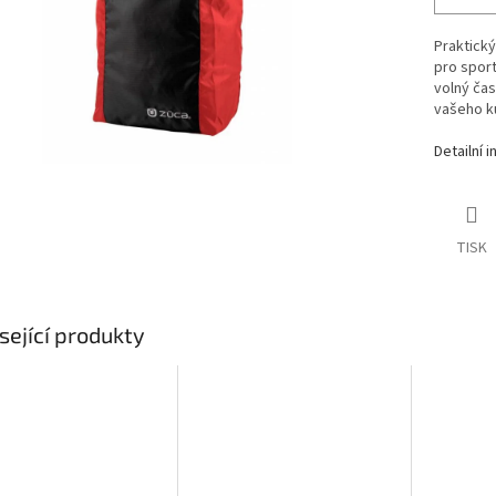
Praktický
pro sport
volný čas
vašeho k
Detailní 
TISK
sející produkty