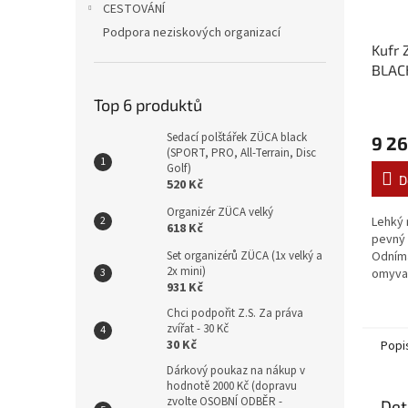
CESTOVÁNÍ
Podpora neziskových organizací
Kufr
BLAC
Top 6 produktů
Sedací polštářek ZÜCA black
9 26
(SPORT, PRO, All-Terrain, Disc
Golf)
D
520 Kč
Organizér ZÜCA velký
Lehký r
618 Kč
pevný 
Set organizérů ZÜCA (1x velký a
Odníma
2x mini)
omyvat
931 Kč
odolná
polyur
Chci podpořit Z.S. Za práva
účinně 
zvířat - 30 Kč
30 Kč
Popi
Dárkový poukaz na nákup v
hodnotě 2000 Kč (dopravu
zvolte OSOBNÍ ODBĚR -
Det