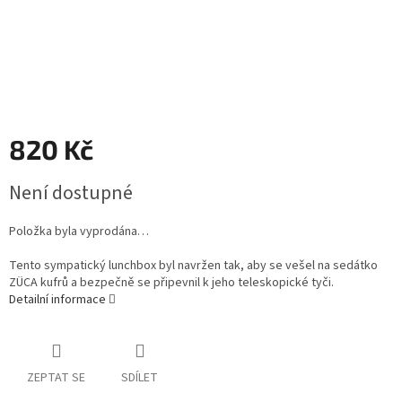
820 Kč
Měrná
Není dostupné
cena:
Položka byla vyprodána…
Tento sympatický lunchbox byl navržen tak, aby se vešel na sedátko
ZÜCA kufrů a bezpečně se připevnil k jeho teleskopické tyči.
Detailní informace
ZEPTAT SE
SDÍLET