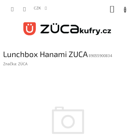
Přejít
NÁKUP
na
CZK
obsah
KOŠÍK
Lunchbox Hanami ZUCA
89055900834
Značka:
ZÜCA