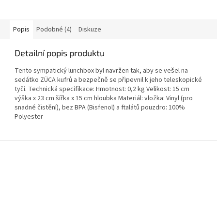
Popis
Podobné (4)
Diskuze
Detailní popis produktu
Tento sympatický lunchbox byl navržen tak, aby se vešel na
sedátko ZÜCA kufrů a bezpečně se připevnil k jeho teleskopické
tyči. Technická specifikace: Hmotnost: 0,2 kg Velikost: 15 cm
výška x 23 cm šířka x 15 cm hloubka Materiál: vložka: Vinyl (pro
snadné čistění), bez BPA (Bisfenol) a ftalátů pouzdro: 100%
Polyester
Z
á
p
a
t
í